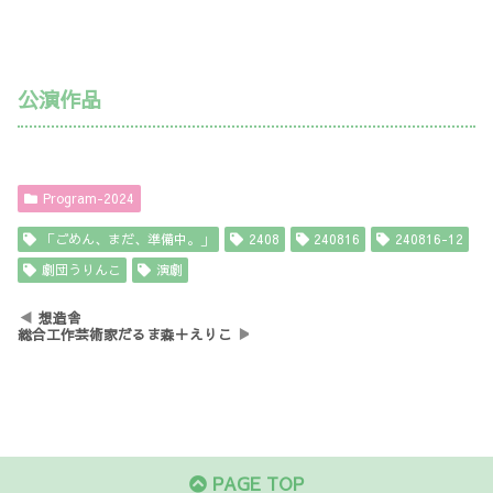
公演作品
Program-2024
「ごめん、まだ、準備中。」
2408
240816
240816-12
劇団うりんこ
演劇
想造舎
総合工作芸術家だるま森＋えりこ
PAGE TOP