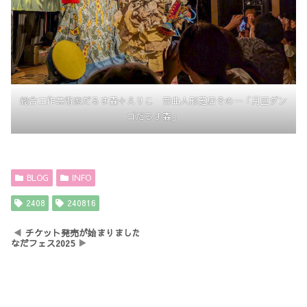
総合工作芸術家だるま森＋えりこ 音曲人形芝居その一「月豆ダン
ゴだるま森」
BLOG
INFO
2408
240816
チケット発売が始まりました
なだフェス2025