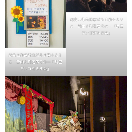
総合工作芸術家だるま森＋えり
こ 音曲人形芝居その一「月豆
ダンゴだるま森」
総合工作芸術家だるま森＋えり
こ 音曲人形芝居その一「月豆
ダンゴだるま森」