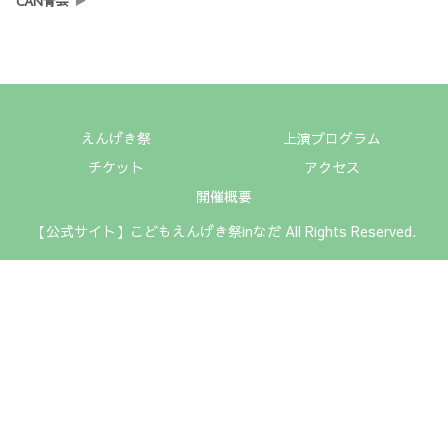
CAN青芸
えんげき祭
上演プログラム
チケット
アクセス
開催概要
【公式サイト】こどもえんげき祭inなだ All Rights Reserved.