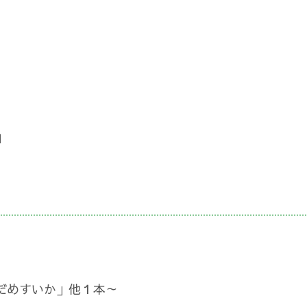
」
だめすいか」他１本～