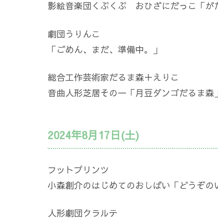
影絵音楽団くぷくぷ おひざにだっこ「が
劇団うりんこ
「ごめん、まだ、準備中。」
総合工作芸術家だるま森＋えりこ
音曲人形芝居その一「月豆ダンゴだるま森
2024年8月17日(土)
フットプリンツ
小森創介のはじめてのおしばい「どうぞの
人形劇団クラルテ