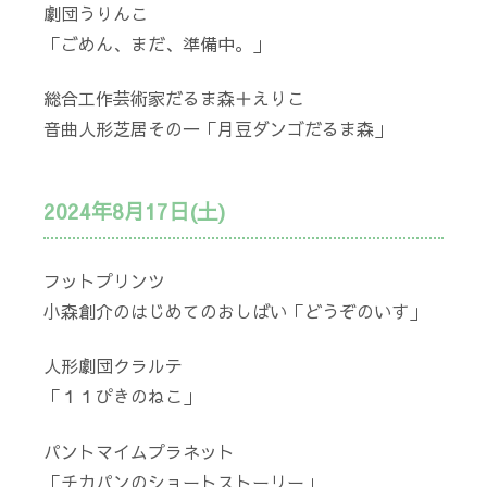
劇団うりんこ
「ごめん、まだ、準備中。」
総合工作芸術家だるま森＋えりこ
音曲人形芝居その一「月豆ダンゴだるま森」
2024年8月17日(土)
フットプリンツ
小森創介のはじめてのおしばい「どうぞのいす」
人形劇団クラルテ
「１１ぴきのねこ」
パントマイムプラネット
「チカパンのショートストーリー」